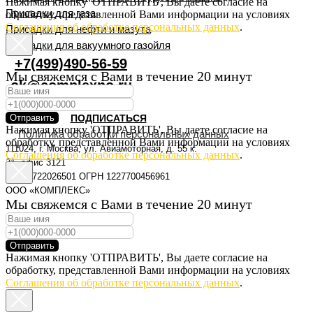
Нажимая кнопку 'ОТПРАВИТЬ', Вы даете согласие на
Присадки для газа
обработку, представленной Вами информации на условиях
Соглашения об обработке персональных данных
.
Присадки для нефти и мазута
Присадки для вакуумного газойля
+7(499)490-56-59
Мы свяжемся с Вами в течение 20 минут
ok@complexno.ru
Отправить
ПОДПИСАТЬСЯ
Нажимая кнопку 'ОТПРАВИТЬ', Вы даете согласие на
Политика обработки персональных данных
обработку, представленной Вами информации на условиях
111024, г. Москва, ул. Авиамоторная, д. 55 к.
Соглашения об обработке персональных данных
.
31, офис 3121
ИНН 9722026501 ОГРН 1227700456961
ООО «КОМПЛЕКС»
Мы свяжемся с Вами в течение 20 минут
Отправить
Нажимая кнопку 'ОТПРАВИТЬ', Вы даете согласие на
обработку, представленной Вами информации на условиях
Соглашения об обработке персональных данных
.