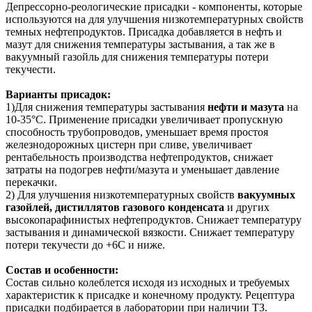
Депрессорно-реологические присадки - компоненты, которые
используются на для улучшения низкотемпературных свойств
темных нефтепродуктов. Присадка добавляется в нефть и
мазут для снижения температуры застывания, а так же в
вакуумный газойль для снижения температуры потери
текучести.
Варианты присадок:
1)Для снижения температуры застывания
нефти и мазута
на
10-35°C. Применение присадки увеличивает пропускную
способность трубопроводов, уменьшает время простоя
железнодорожных цистерн при сливе, увеличивает
рентабельность производства нефтепродуктов, снижает
затраты на подогрев нефти/мазута и уменьшает давление
перекачки.
2) Для улучшения низкотемпературных свойств
вакуумных
газойлей, дистиллятов газового конденсата
и других
высокопарафинистых нефтепродуктов. Снижает температуру
застывания и динамической вязкости. Снижает температуру
потери текучести до +6С и ниже.
Состав и особенности:
Состав сильно колеблется исходя из исходных и требуемых
характеристик к присадке и конечному продукту. Рецептура
присадки подбирается в лаборатории при наличии ТЗ.