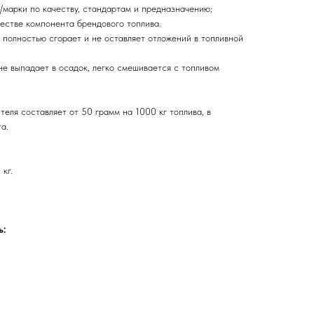
/марки по качеству, стандартам и предназначению;
честве компонента брендового топлива.
, полностью сгорает и не оставляет отложений в топливной
не выпадает в осадок, легко смешивается с топливом
еля составляет от 50 грамм на 1000 кг топлива, в
а.
 кг.
ь: