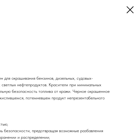
н для окрашивания бензинов, дизельных, судовых-
х светлых нефтепродуктов. Красители при минимальных
льную безопасность топлива от кражи. Черное окрашенное
окислившемся, потемневшем продукт непрезентабельного
тью;
нь безопасности, предотвращая возможные разбавления
 хранении и распределении;