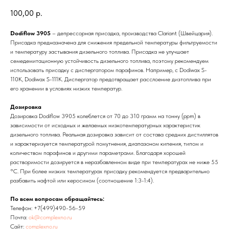
100,00
р.
Dodiflow 3905
– депрессорная присадка, производства Clariant (Швейцария).
Присадка предназначена для снижения предельной температуры фильтруемости
и температуру застывания дизельного топлива. Присадка не улучшает
семедемитационную устойчивость дизельного топлива, поэтому рекомендуем
использовать присадку с диспергатором парафинов. Например, с Dodiwax S-
110K, Dodiwax S-111K. Диспергатор предотвращает расслоение дизтоплива при
его хранении в условиях низких температур.
Дозировка
Дозировка Dodiflow 3905 колеблется от 70 до 310 грамм на тонну (ppm) в
зависимости от исходных и желаемых низкотемпературных характеристик
дизельного топлива. Реальная дозировка зависит от состава средних дистиллятов
и характеризуется температурой помутнения, диапазоном кипения, типом и
количеством парафинов и другими параметрами. Благодаря хорошей
растворимости дозируется в неразбавленном виде при температурах не ниже 55
°С. При более низких температурах присадку рекомендуется предварительно
разбавить нафтой или керосином (соотношение 1:3-1:4).
По всем вопросам обращайтесь:
Телефон:
+7(499)490-56-59
Почта:
ok@complexno.ru
Сайт:
complexno.ru